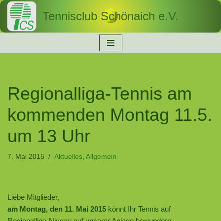
Tennisclub Schönaich e.V.
Zum
Inhalt
springen
Regionalliga-Tennis am
kommenden Montag 11.5.
um 13 Uhr
7. Mai 2015
Aktuelles
,
Allgemein
Liebe Mitglieder,
am Montag, den 11. Mai 2015
könnt Ihr Tennis auf
Regionalliga-Niveau auf unserer Anlage bewundern.