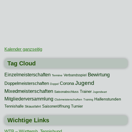
Kalender ganzseitig
Tag Cloud
Bewirtung
Einzelmeisterschaften
Verbandsspiel
Termine
Jugend
Doppelmeisterschaften
Corona
Doppel
Mixedmeisterschaften
Trainer
Saisonabschluss
Jugendwart
Mitgliederversammlung
Hallenstunden
Clubmeisterschaften
Training
Tennishalle
Saisoneröffnung
Turnier
Skiausfahrt
Wichtige Links
WTB – Württemb. Tennisbund