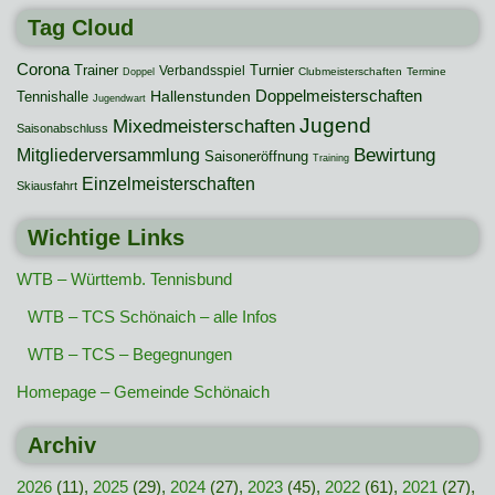
Tag Cloud
Corona
Trainer
Turnier
Verbandsspiel
Clubmeisterschaften
Termine
Doppel
Hallenstunden
Doppelmeisterschaften
Tennishalle
Jugendwart
Jugend
Mixedmeisterschaften
Saisonabschluss
Mitgliederversammlung
Bewirtung
Saisoneröffnung
Training
Einzelmeisterschaften
Skiausfahrt
Wichtige Links
WTB – Württemb. Tennisbund
WTB – TCS Schönaich – alle Infos
WTB – TCS – Begegnungen
Homepage – Gemeinde Schönaich
Archiv
2026
(11),
2025
(29),
2024
(27),
2023
(45),
2022
(61),
2021
(27),