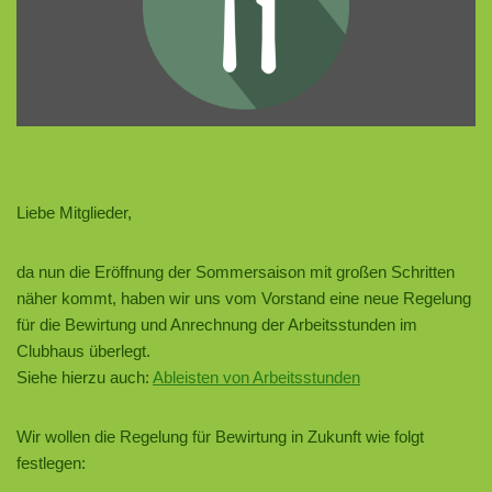
Liebe Mitglieder,
da nun die Eröffnung der Sommersaison mit großen Schritten
näher kommt, haben wir uns vom Vorstand eine neue Regelung
für die Bewirtung und Anrechnung der Arbeitsstunden im
Clubhaus überlegt.
Siehe hierzu auch:
Ableisten von Arbeitsstunden
Wir wollen die Regelung für Bewirtung in Zukunft wie folgt
festlegen: