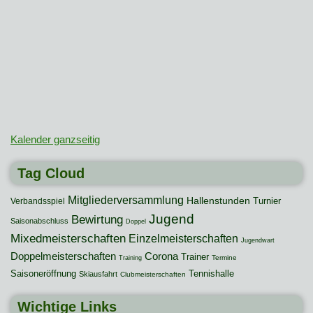
Kalender ganzseitig
Tag Cloud
Mitgliederversammlung
Hallenstunden
Turnier
Verbandsspiel
Jugend
Bewirtung
Saisonabschluss
Doppel
Mixedmeisterschaften
Einzelmeisterschaften
Jugendwart
Doppelmeisterschaften
Corona
Trainer
Termine
Training
Saisoneröffnung
Tennishalle
Skiausfahrt
Clubmeisterschaften
Wichtige Links