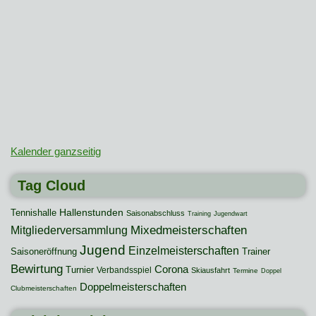
Kalender ganzseitig
Tag Cloud
Hallenstunden
Tennishalle
Saisonabschluss
Training
Jugendwart
Mixedmeisterschaften
Mitgliederversammlung
Jugend
Einzelmeisterschaften
Saisoneröffnung
Trainer
Bewirtung
Corona
Turnier
Verbandsspiel
Skiausfahrt
Termine
Doppel
Doppelmeisterschaften
Clubmeisterschaften