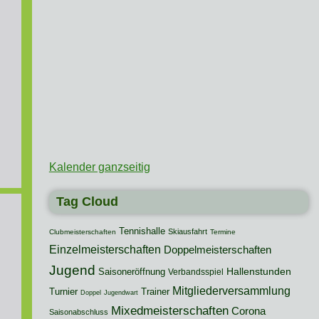
Kalender ganzseitig
Tag Cloud
Tennishalle
Skiausfahrt
Clubmeisterschaften
Termine
Einzelmeisterschaften
Doppelmeisterschaften
Jugend
Hallenstunden
Saisoneröffnung
Verbandsspiel
Mitgliederversammlung
Turnier
Trainer
Doppel
Jugendwart
Mixedmeisterschaften
Corona
Saisonabschluss