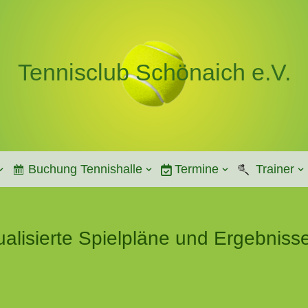
Tennisclub Schönaich e.V.
Buchung Tennishalle
Termine
Trainer
alisierte Spielpläne und Ergebniss