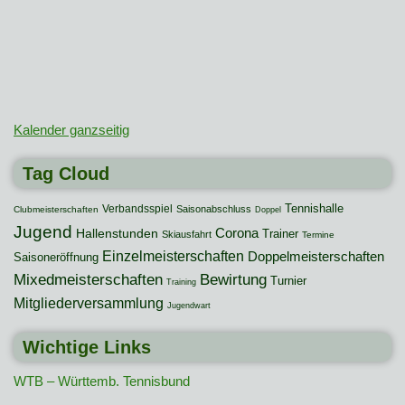
Kalender ganzseitig
Tag Cloud
Tennishalle
Verbandsspiel
Saisonabschluss
Clubmeisterschaften
Doppel
Jugend
Hallenstunden
Corona
Trainer
Skiausfahrt
Termine
Einzelmeisterschaften
Doppelmeisterschaften
Saisoneröffnung
Mixedmeisterschaften
Bewirtung
Turnier
Training
Mitgliederversammlung
Jugendwart
Wichtige Links
WTB – Württemb. Tennisbund