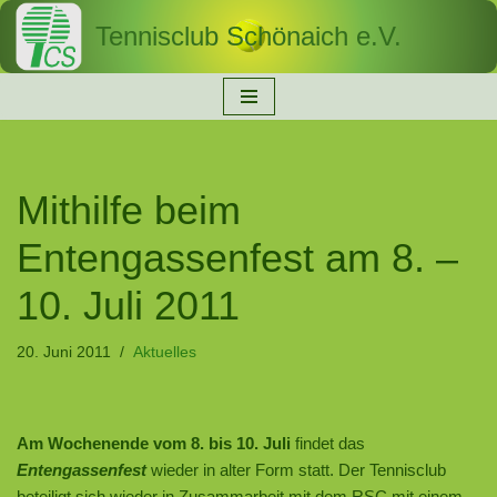
Tennisclub Schönaich e.V.
Zum
Inhalt
springen
Mithilfe beim
Entengassenfest am 8. –
10. Juli 2011
20. Juni 2011
Aktuelles
Am Wochenende vom 8. bis 10. Juli
findet das
Entengassenfest
wieder in alter Form statt. Der Tennisclub
beteiligt sich wieder in Zusammarbeit mit dem RSC mit einem