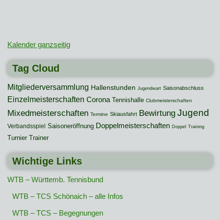
Kalender ganzseitig
Tag Cloud
Mitgliederversammlung
Hallenstunden
Saisonabschluss
Jugendwart
Einzelmeisterschaften
Corona
Tennishalle
Clubmeisterschaften
Jugend
Mixedmeisterschaften
Bewirtung
Skiausfahrt
Termine
Doppelmeisterschaften
Saisoneröffnung
Verbandsspiel
Doppel
Training
Turnier
Trainer
Wichtige Links
WTB – Württemb. Tennisbund
WTB – TCS Schönaich – alle Infos
WTB – TCS – Begegnungen