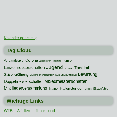
Kalender ganzseitig
Tag Cloud
Corona
Turnier
Verbandsspiel
Jugendwart
Training
Jugend
Einzelmeisterschaften
Tennishalle
Termine
Bewirtung
Saisoneröffnung
Saisonabschluss
Clubmeisterschaften
Mixedmeisterschaften
Doppelmeisterschaften
Mitgliederversammlung
Hallenstunden
Trainer
Skiausfahrt
Doppel
Wichtige Links
WTB – Württemb. Tennisbund