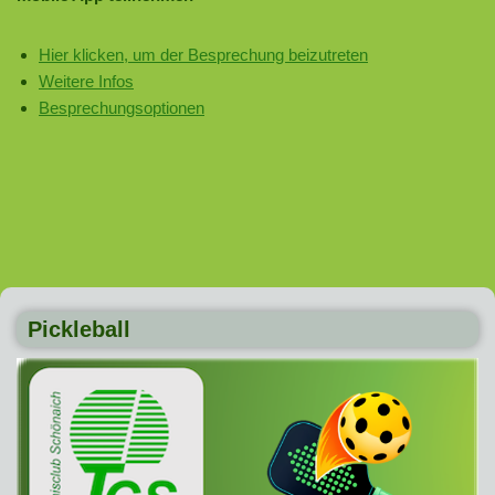
Hier klicken, um der Besprechung beizutreten
Weitere Infos
Besprechungsoptionen
Pickleball