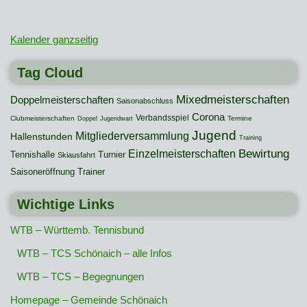
Kalender ganzseitig
Tag Cloud
Mixedmeisterschaften
Doppelmeisterschaften
Saisonabschluss
Corona
Verbandsspiel
Clubmeisterschaften
Termine
Doppel
Jugendwart
Jugend
Mitgliederversammlung
Hallenstunden
Training
Bewirtung
Einzelmeisterschaften
Tennishalle
Turnier
Skiausfahrt
Saisoneröffnung
Trainer
Wichtige Links
WTB – Württemb. Tennisbund
WTB – TCS Schönaich – alle Infos
WTB – TCS – Begegnungen
Homepage – Gemeinde Schönaich