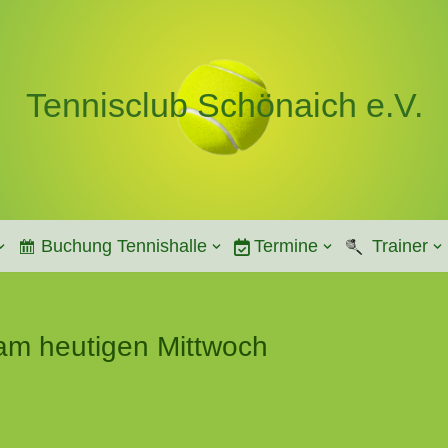
Tennisclub Schönaich e.V.
Buchung Tennishalle
Termine
Trainer
am heutigen Mittwoch