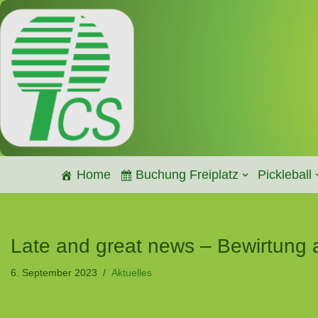
Zum
Inhalt
springen
Home
Buchung Freiplatz
Pickleball
Late and great news – Bewirtung 
6. September 2023
Aktuelles