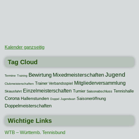
Kalender ganzseitig
Tag Cloud
Jugend
Mixedmeisterschaften
Bewirtung
Termine
Training
Mitgliederversammlung
Trainer
Verbandsspiel
Clubmeisterschaften
Einzelmeisterschaften
Turnier
Tennishalle
Skiausfahrt
Saisonabschluss
Corona
Hallenstunden
Saisoneröffnung
Doppel
Jugendwart
Doppelmeisterschaften
Wichtige Links
WTB – Württemb. Tennisbund