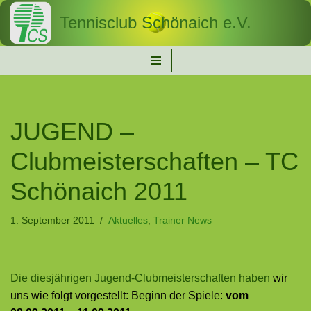
Tennisclub Schönaich e.V.
Zum
Inhalt
springen
JUGEND –
Clubmeisterschaften – TC
Schönaich 2011
1. September 2011
Aktuelles
,
Trainer News
Die diesjährigen Jugend-Clubmeisterschaften haben
wir
uns wie folgt vorgestellt:
Beginn der Spiele:
vom