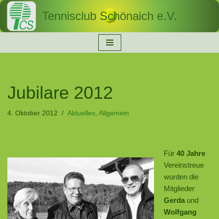
Tennisclub Schönaich e.V.
Zum
Inhalt
springen
Jubilare 2012
4. Oktober 2012
Aktuelles
,
Allgemein
Für
40 Jahre
Vereinstreue
wurden die
Mitglieder
Gerda
und
Wolfgang