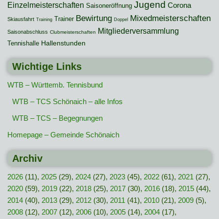
Jugend
Einzelmeisterschaften
Corona
Saisoneröffnung
Mixedmeisterschaften
Bewirtung
Trainer
Skiausfahrt
Training
Doppel
Mitgliederversammlung
Saisonabschluss
Clubmeisterschaften
Hallenstunden
Tennishalle
Wichtige Links
WTB – Württemb. Tennisbund
WTB – TCS Schönaich – alle Infos
WTB – TCS – Begegnungen
Homepage – Gemeinde Schönaich
Archiv
2026
(11),
2025
(29),
2024
(27),
2023
(45),
2022
(61),
2021
(27),
2020
(59),
2019
(22),
2018
(25),
2017
(30),
2016
(18),
2015
(44),
2014
(40),
2013
(29),
2012
(30),
2011
(41),
2010
(21),
2009
(5),
2008
(12),
2007
(12),
2006
(10),
2005
(14),
2004
(17),