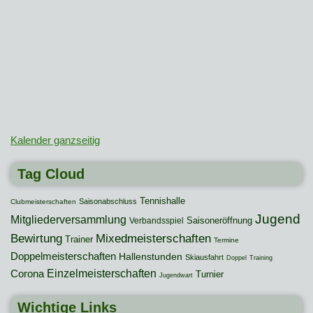
Kalender ganzseitig
Tag Cloud
Tennishalle
Saisonabschluss
Clubmeisterschaften
Jugend
Mitgliederversammlung
Saisoneröffnung
Verbandsspiel
Mixedmeisterschaften
Bewirtung
Trainer
Termine
Doppelmeisterschaften
Hallenstunden
Skiausfahrt
Doppel
Training
Einzelmeisterschaften
Corona
Turnier
Jugendwart
Wichtige Links