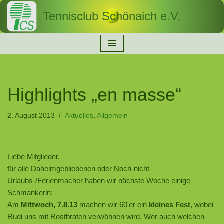
Tennisclub Schönaich e.V.
Zum
Inhalt
springen
Highlights „en masse“
2. August 2013
Aktuelles
,
Allgemein
Liebe Mitglieder,
für alle Daheimgebliebenen oder Noch-nicht-
Urlaubs-/Ferienmacher haben wir nächste Woche einige
Schmankerln:
Am
Mittwoch, 7.8.13
machen wir 60'er ein
kleines Fest
, wobei
Rudi uns mit Rostbraten verwöhnen wird. Wer auch welchen