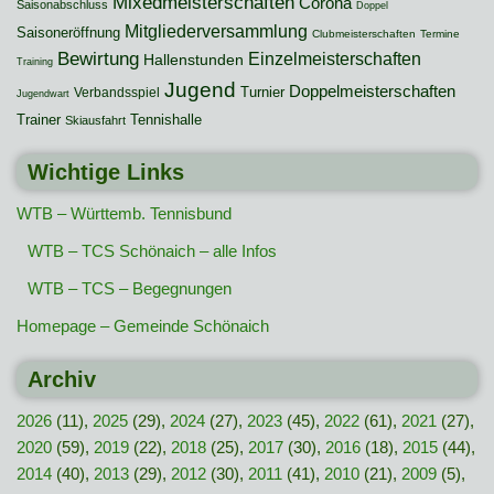
Mixedmeisterschaften
Corona
Saisonabschluss
Doppel
Mitgliederversammlung
Saisoneröffnung
Clubmeisterschaften
Termine
Bewirtung
Einzelmeisterschaften
Hallenstunden
Training
Jugend
Doppelmeisterschaften
Turnier
Verbandsspiel
Jugendwart
Trainer
Tennishalle
Skiausfahrt
Wichtige Links
WTB – Württemb. Tennisbund
WTB – TCS Schönaich – alle Infos
WTB – TCS – Begegnungen
Homepage – Gemeinde Schönaich
Archiv
2026
(11),
2025
(29),
2024
(27),
2023
(45),
2022
(61),
2021
(27),
2020
(59),
2019
(22),
2018
(25),
2017
(30),
2016
(18),
2015
(44),
2014
(40),
2013
(29),
2012
(30),
2011
(41),
2010
(21),
2009
(5),