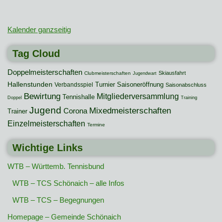
Kalender ganzseitig
Tag Cloud
Doppelmeisterschaften
Skiausfahrt
Clubmeisterschaften
Jugendwart
Hallenstunden
Turnier
Saisoneröffnung
Verbandsspiel
Saisonabschluss
Bewirtung
Mitgliederversammlung
Tennishalle
Doppel
Training
Jugend
Mixedmeisterschaften
Corona
Trainer
Einzelmeisterschaften
Termine
Wichtige Links
WTB – Württemb. Tennisbund
WTB – TCS Schönaich – alle Infos
WTB – TCS – Begegnungen
Homepage – Gemeinde Schönaich