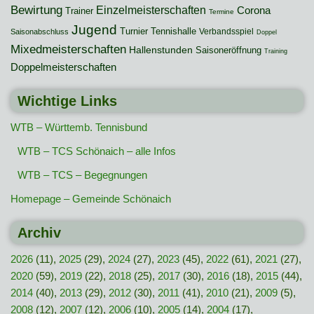
Bewirtung
Einzelmeisterschaften
Corona
Trainer
Termine
Jugend
Turnier
Tennishalle
Verbandsspiel
Saisonabschluss
Doppel
Mixedmeisterschaften
Hallenstunden
Saisoneröffnung
Training
Doppelmeisterschaften
Wichtige Links
WTB – Württemb. Tennisbund
WTB – TCS Schönaich – alle Infos
WTB – TCS – Begegnungen
Homepage – Gemeinde Schönaich
Archiv
2026
(11),
2025
(29),
2024
(27),
2023
(45),
2022
(61),
2021
(27),
2020
(59),
2019
(22),
2018
(25),
2017
(30),
2016
(18),
2015
(44),
2014
(40),
2013
(29),
2012
(30),
2011
(41),
2010
(21),
2009
(5),
2008
(12),
2007
(12),
2006
(10),
2005
(14),
2004
(17),