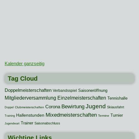
Kalender ganzseitig
Tag Cloud
Doppelmeisterschaften
Saisoneröffnung
Verbandsspiel
Mitgliederversammlung
Einzelmeisterschaften
Tennishalle
Jugend
Bewirtung
Corona
Skiausfahrt
Clubmeisterschaften
Doppel
Mixedmeisterschaften
Hallenstunden
Turnier
Termine
Training
Trainer
Saisonabschluss
Jugendwart
Wichtige Links