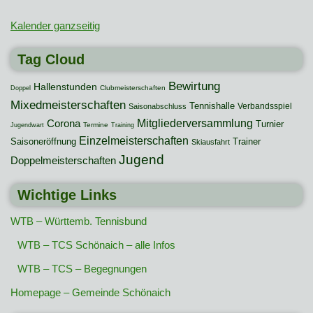
Kalender ganzseitig
Tag Cloud
Bewirtung
Hallenstunden
Clubmeisterschaften
Doppel
Mixedmeisterschaften
Tennishalle
Verbandsspiel
Saisonabschluss
Mitgliederversammlung
Corona
Turnier
Termine
Jugendwart
Training
Einzelmeisterschaften
Saisoneröffnung
Trainer
Skiausfahrt
Jugend
Doppelmeisterschaften
Wichtige Links
WTB – Württemb. Tennisbund
WTB – TCS Schönaich – alle Infos
WTB – TCS – Begegnungen
Homepage – Gemeinde Schönaich