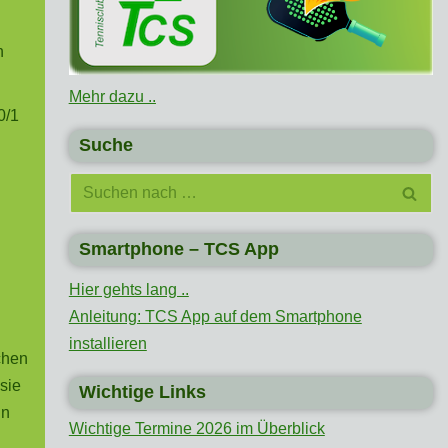
n
Mehr dazu ..
0/1
Suche
Smartphone – TCS App
Hier gehts lang ..
Anleitung: TCS App auf dem Smartphone
installieren
chen
sie
Wichtige Links
nn
Wichtige Termine 2026 im Überblick