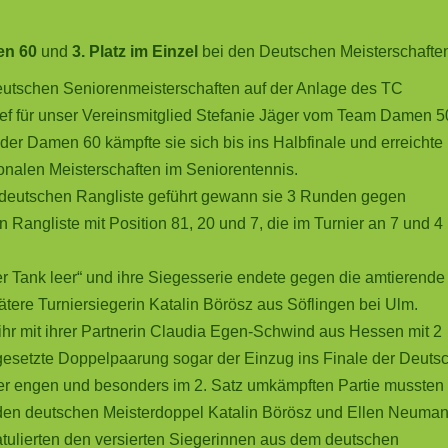
en 60
und
3. Platz im Einzel
bei den Deutschen Meisterschafte
eutschen Seniorenmeisterschaften auf der Anlage des TC
ief für unser Vereinsmitglied Stefanie Jäger vom Team Damen 5
l der Damen 60 kämpfte sie sich bis ins Halbfinale und erreichte
ionalen Meisterschaften im Seniorentennis.
r deutschen Rangliste geführt gewann sie 3 Runden gegen
 Rangliste mit Position 81, 20 und 7, die im Turnier an 7 und 4
er Tank leer“ und ihre Siegesserie endete gegen die amtierende
tere Turniersiegerin Katalin Börösz aus Söflingen bei Ulm.
r mit ihrer Partnerin Claudia Egen-Schwind aus Hessen mit 2
 gesetzte Doppelpaarung sogar der Einzug ins Finale der Deuts
er engen und besonders im 2. Satz umkämpften Partie mussten 
den deutschen Meisterdoppel Katalin Börösz und Ellen Neuma
tulierten den versierten Siegerinnen aus dem deutschen