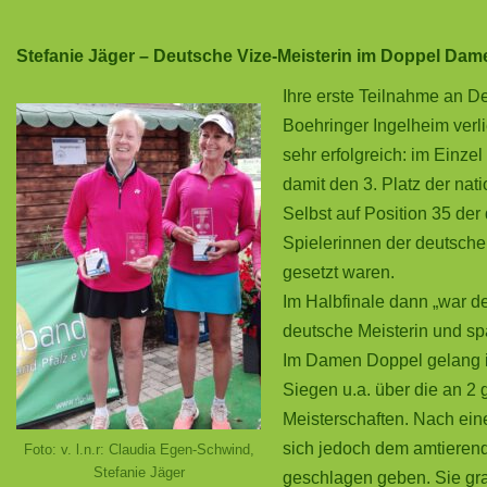
Stefanie Jäger – Deutsche Vize-Meisterin im Doppel Dam
Ihre erste Teilnahme an D
Boehringer Ingelheim verl
sehr erfolgreich: im Einze
damit den 3. Platz der nat
Selbst auf Position 35 de
Spielerinnen der deutschen
gesetzt waren.
Im Halbfinale dann „war d
deutsche Meisterin und spä
Im Damen Doppel gelang ih
Siegen u.a. über die an 2
Meisterschaften. Nach ein
sich jedoch dem amtieren
Foto: v. l.n.r: Claudia Egen-Schwind,
Stefanie Jäger
geschlagen geben. Sie gra