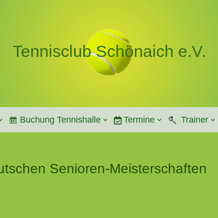
Tennisclub Schönaich e.V.
Buchung Tennishalle
Termine
Trainer
utschen Senioren-Meisterschaften