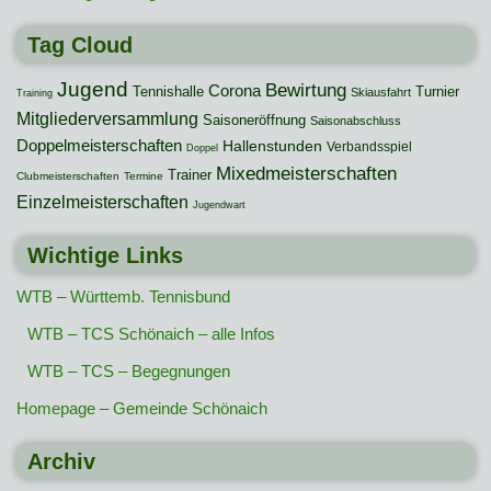
Tag Cloud
Jugend
Bewirtung
Corona
Tennishalle
Turnier
Skiausfahrt
Training
Mitgliederversammlung
Saisoneröffnung
Saisonabschluss
Doppelmeisterschaften
Hallenstunden
Verbandsspiel
Doppel
Mixedmeisterschaften
Trainer
Clubmeisterschaften
Termine
Einzelmeisterschaften
Jugendwart
Wichtige Links
WTB – Württemb. Tennisbund
WTB – TCS Schönaich – alle Infos
WTB – TCS – Begegnungen
Homepage – Gemeinde Schönaich
Archiv