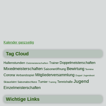
Kalender ganzseitig
Tag Cloud
Hallenstunden
Doppelmeisterschaften
Trainer
Clubmeisterschaften
Mixedmeisterschaften
Bewirtung
Saisoneröffnung
Termine
Mitgliederversammlung
Corona
Verbandsspiel
Doppel
Jugendwart
Jugend
Turnier
Tennishalle
Skiausfahrt
Saisonabschluss
Training
Einzelmeisterschaften
Wichtige Links