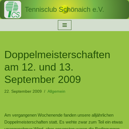
Tennisclub Schönaich e.V.
Zum
Inhalt
springen
Doppelmeisterschaften
am 12. und 13.
September 2009
22. September 2009
Allgemein
Am vergangenen Wochenende fanden unsere alljährlichen
Doppelmeisterschaften statt. Es wehte zwar zum Teil ein etwas
unangenehmer Wind, aber ansonsten waren die Bedingungen