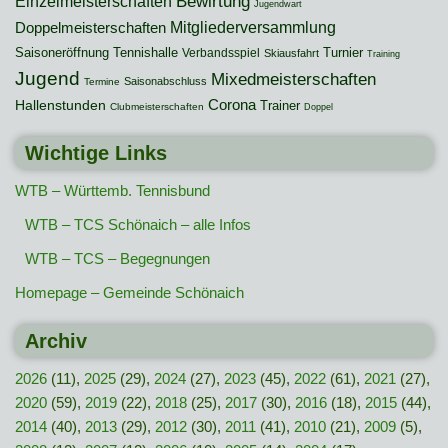
Bewirtung
Einzelmeisterschaften
Jugendwart
Mitgliederversammlung
Doppelmeisterschaften
Saisoneröffnung
Tennishalle
Turnier
Verbandsspiel
Skiausfahrt
Training
Jugend
Mixedmeisterschaften
Saisonabschluss
Termine
Hallenstunden
Corona
Trainer
Clubmeisterschaften
Doppel
Wichtige Links
WTB – Württemb. Tennisbund
WTB – TCS Schönaich – alle Infos
WTB – TCS – Begegnungen
Homepage – Gemeinde Schönaich
Archiv
2026
(11),
2025
(29),
2024
(27),
2023
(45),
2022
(61),
2021
(27),
2020
(59),
2019
(22),
2018
(25),
2017
(30),
2016
(18),
2015
(44),
2014
(40),
2013
(29),
2012
(30),
2011
(41),
2010
(21),
2009
(5),