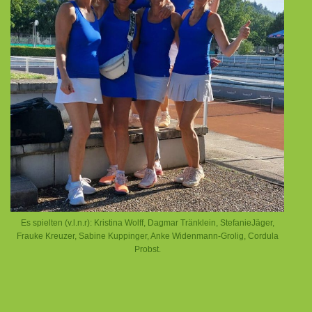
Es spielten (v.l.n.r): Kristina Wolff, Dagmar Tränklein, StefanieJäger,
Frauke Kreuzer, Sabine Kuppinger, Anke Widenmann-Grolig, Cordula
Probst.