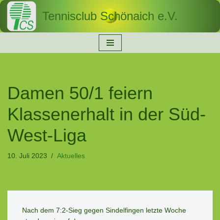
Tennisclub Schönaich e.V.
Zum
Inhalt
springen
Damen 50/1 feiern
Klassenerhalt in der Süd-
West-Liga
10. Juli 2023
Aktuelles
Nach dem 7:2-Sieg gegen Sindelfingen letzte Woche 