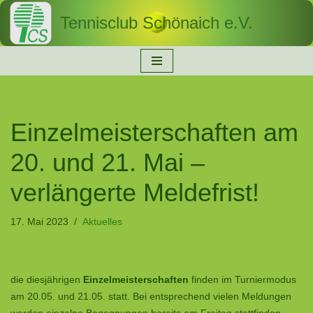
Tennisclub Schönaich e.V.
Zum
Inhalt
springen
Einzelmeisterschaften am
20. und 21. Mai –
verlängerte Meldefrist!
17. Mai 2023
Aktuelles
die diesjährigen
Einzelmeisterschaften
finden im Turniermodus
am 20.05. und 21.05. statt. Bei entsprechend vielen Meldungen