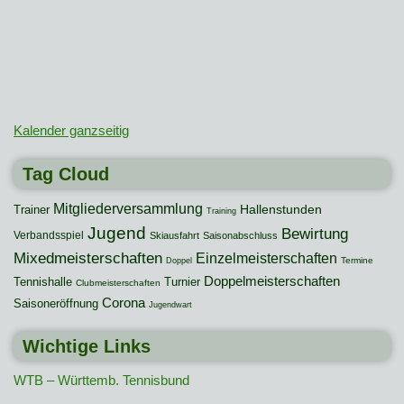
Kalender ganzseitig
Tag Cloud
Mitgliederversammlung
Hallenstunden
Trainer
Training
Jugend
Bewirtung
Verbandsspiel
Skiausfahrt
Saisonabschluss
Mixedmeisterschaften
Einzelmeisterschaften
Termine
Doppel
Doppelmeisterschaften
Tennishalle
Turnier
Clubmeisterschaften
Corona
Saisoneröffnung
Jugendwart
Wichtige Links
WTB – Württemb. Tennisbund