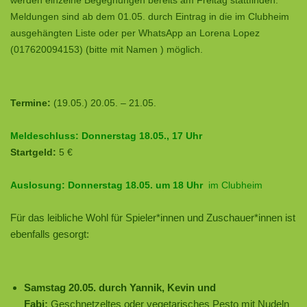
werden einzelne Begegnungen bereits am Freitag stattfinden.
Meldungen sind ab dem 01.05. durch Eintrag in die im Clubheim
ausgehängten Liste oder per WhatsApp an Lorena Lopez
(017620094153) (bitte mit Namen ) möglich.
Termine:
(19.05.) 20.05. – 21.05.
Meldeschluss:
Donnerstag 18.05., 17 Uhr
Startgeld:
5 €
Auslosung:
Donnerstag 18.05. um 18 Uhr
im Clubheim
Für das leibliche Wohl für Spieler*innen und Zuschauer*innen ist
ebenfalls gesorgt:
Samstag 20.05. durch Yannik, Kevin und
Fabi:
Geschnetzeltes oder vegetarisches Pesto mit Nudeln