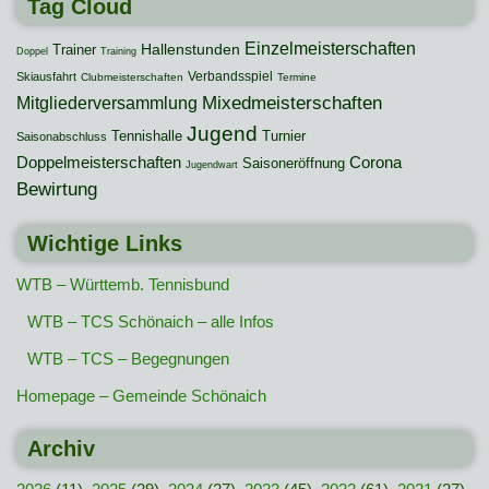
Tag Cloud
Einzelmeisterschaften
Hallenstunden
Trainer
Doppel
Training
Verbandsspiel
Skiausfahrt
Clubmeisterschaften
Termine
Mixedmeisterschaften
Mitgliederversammlung
Jugend
Tennishalle
Turnier
Saisonabschluss
Doppelmeisterschaften
Corona
Saisoneröffnung
Jugendwart
Bewirtung
Wichtige Links
WTB – Württemb. Tennisbund
WTB – TCS Schönaich – alle Infos
WTB – TCS – Begegnungen
Homepage – Gemeinde Schönaich
Archiv