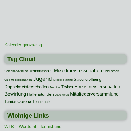
Kalender ganzseitig
Tag Cloud
Mixedmeisterschaften
Verbandsspiel
Saisonabschluss
Skiausfahrt
Jugend
Saisoneröffnung
Clubmeisterschaften
Doppel
Training
Einzelmeisterschaften
Doppelmeisterschaften
Trainer
Termine
Bewirtung
Mitgliederversammlung
Hallenstunden
Jugendwart
Corona
Turnier
Tennishalle
Wichtige Links
WTB – Württemb. Tennisbund