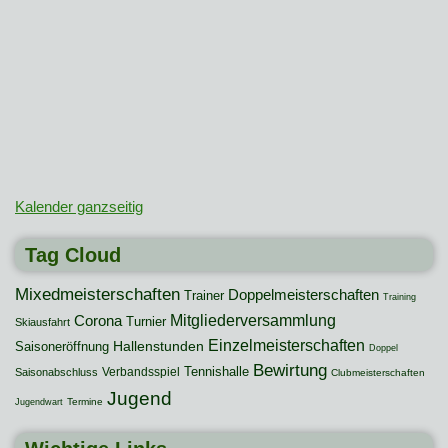
Kalender ganzseitig
Tag Cloud
Mixedmeisterschaften
Doppelmeisterschaften
Trainer
Training
Mitgliederversammlung
Corona
Turnier
Skiausfahrt
Einzelmeisterschaften
Hallenstunden
Saisoneröffnung
Doppel
Bewirtung
Tennishalle
Verbandsspiel
Saisonabschluss
Clubmeisterschaften
Jugend
Termine
Jugendwart