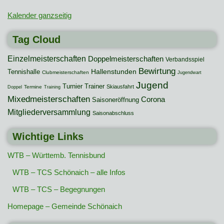
Kalender ganzseitig
Tag Cloud
Einzelmeisterschaften
Doppelmeisterschaften
Verbandsspiel
Bewirtung
Hallenstunden
Tennishalle
Clubmeisterschaften
Jugendwart
Jugend
Turnier
Trainer
Skiausfahrt
Termine
Doppel
Training
Mixedmeisterschaften
Corona
Saisoneröffnung
Mitgliederversammlung
Saisonabschluss
Wichtige Links
WTB – Württemb. Tennisbund
WTB – TCS Schönaich – alle Infos
WTB – TCS – Begegnungen
Homepage – Gemeinde Schönaich