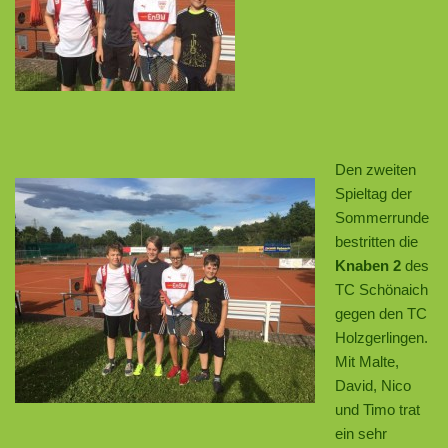
Den zweiten
Spieltag der
Sommerrunde
bestritten die
Knaben 2
des
TC Schönaich
gegen den TC
Holzgerlingen.
Mit Malte,
David, Nico
und Timo trat
ein sehr