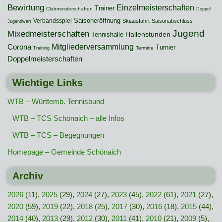
Bewirtung
Einzelmeisterschaften
Trainer
Clubmeisterschaften
Doppel
Saisoneröffnung
Verbandsspiel
Skiausfahrt
Saisonabschluss
Jugendwart
Jugend
Mixedmeisterschaften
Hallenstunden
Tennishalle
Mitgliederversammlung
Corona
Turnier
Termine
Training
Doppelmeisterschaften
Wichtige Links
WTB – Württemb. Tennisbund
WTB – TCS Schönaich – alle Infos
WTB – TCS – Begegnungen
Homepage – Gemeinde Schönaich
Archiv
2026
(11),
2025
(29),
2024
(27),
2023
(45),
2022
(61),
2021
(27),
2020
(59),
2019
(22),
2018
(25),
2017
(30),
2016
(18),
2015
(44),
2014
(40),
2013
(29),
2012
(30),
2011
(41),
2010
(21),
2009
(5),