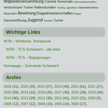
Mitgliederversammlung
Corona
Tennishalle
Clubmeisterschaften
Hallenstunden
Trainer
Verbandsspiel
Saisonabschluss
Training
Jugendwart
Bewirtung
Doppelmeisterschaften
Skiausfahrt
Doppel
Jugend
Saisoneröffnung
Turnier
Termine
Wichtige Links
WTB – Württemb. Tennisbund
WTB – TCS Schönaich – alle Infos
WTB – TCS – Begegnungen
Homepage – Gemeinde Schönaich
Archiv
2026
(11),
2025
(29),
2024
(27),
2023
(45),
2022
(61),
2021
(27),
2020
(59),
2019
(22),
2018
(25),
2017
(30),
2016
(18),
2015
(44),
2014
(40),
2013
(29),
2012
(30),
2011
(41),
2010
(21),
2009
(5),
2008
(12),
2007
(12),
2006
(10),
2005
(14),
2004
(17),