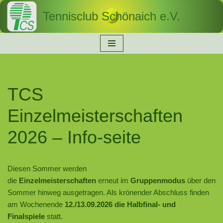
Tennisclub Schönaich e.V.
Zum
Inhalt
springen
TCS
Einzelmeisterschaften
2026 – Info-seite
Diesen Sommer werden
die
Einzelmeisterschaften
erneut im
Gruppenmodus
über den
Sommer hinweg ausgetragen. Als krönender Abschluss finden
am Wochenende
12./13.09.2026 die Halbfinal- und
Finalspiele
statt.