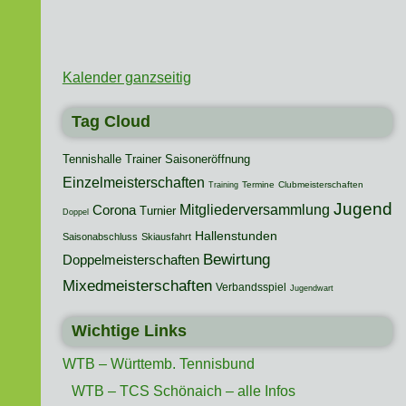
Kalender ganzseitig
Tag Cloud
Tennishalle
Trainer
Saisoneröffnung
Einzelmeisterschaften
Termine
Clubmeisterschaften
Training
Jugend
Mitgliederversammlung
Corona
Turnier
Doppel
Hallenstunden
Saisonabschluss
Skiausfahrt
Bewirtung
Doppelmeisterschaften
Mixedmeisterschaften
Verbandsspiel
Jugendwart
Wichtige Links
WTB – Württemb. Tennisbund
WTB – TCS Schönaich – alle Infos