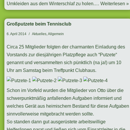
Umkleiden aus dem Winterschlaf zu holen.…
Weiterlesen »
Großputzete beim Tennisclub
6. April 2014
Aktuelles
,
Allgemein
Circa 25 Mitglieder folgten der charmanten Einladung des
Vorstands zur diesjährigen Platzpflege auch “Putzete“
genannt und versammelten sich pünktlich (na ja!) um 10
Uhr am Samstag beim Treffpunkt Clubhaus.
Schon im Vorfeld wurden die Mitglieder von Otto über die
schwerpunktmäßig anfallenden Aufgaben informiert und
welches Gerät aus heimischem Bestand für diese Aufgaben
sinnvollerweise mitgebracht werden sollte.
So standen dann gut ausgerüstete arbeitswillige
Helfer/innen parat und ließen sich vom Einsatzleiter in die