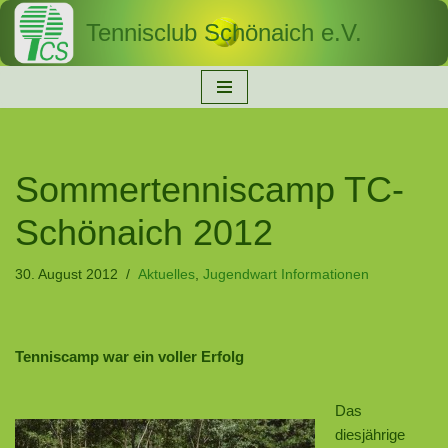
Tennisclub Schönaich e.V.
Zum
Inhalt
springen
Sommertenniscamp TC-
Schönaich 2012
30. August 2012
Aktuelles
,
Jugendwart Informationen
Tenniscamp war ein voller Erfolg
Das
diesjährige