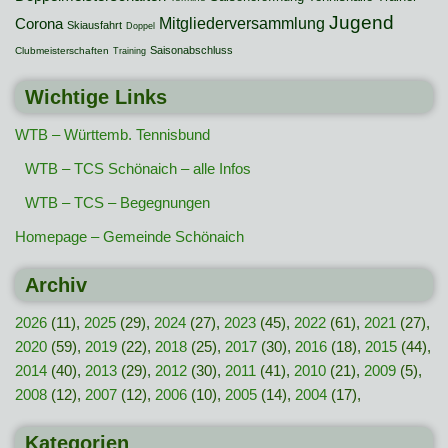
Jugend
Mitgliederversammlung
Corona
Skiausfahrt
Doppel
Saisonabschluss
Clubmeisterschaften
Training
Wichtige Links
WTB – Württemb. Tennisbund
WTB – TCS Schönaich – alle Infos
WTB – TCS – Begegnungen
Homepage – Gemeinde Schönaich
Archiv
2026
(11),
2025
(29),
2024
(27),
2023
(45),
2022
(61),
2021
(27),
2020
(59),
2019
(22),
2018
(25),
2017
(30),
2016
(18),
2015
(44),
2014
(40),
2013
(29),
2012
(30),
2011
(41),
2010
(21),
2009
(5),
2008
(12),
2007
(12),
2006
(10),
2005
(14),
2004
(17),
Kategorien