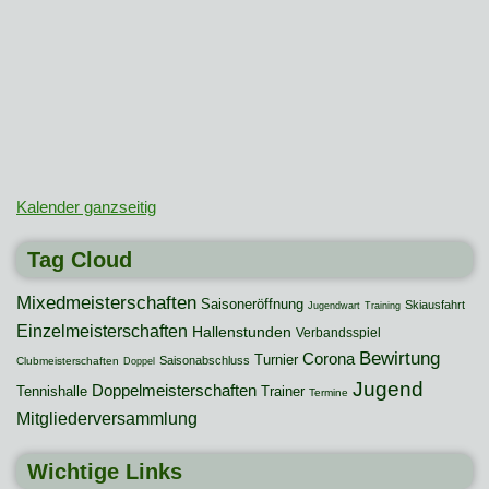
Kalender ganzseitig
Tag Cloud
Mixedmeisterschaften
Saisoneröffnung
Skiausfahrt
Jugendwart
Training
Einzelmeisterschaften
Hallenstunden
Verbandsspiel
Bewirtung
Corona
Turnier
Saisonabschluss
Clubmeisterschaften
Doppel
Jugend
Doppelmeisterschaften
Tennishalle
Trainer
Termine
Mitgliederversammlung
Wichtige Links