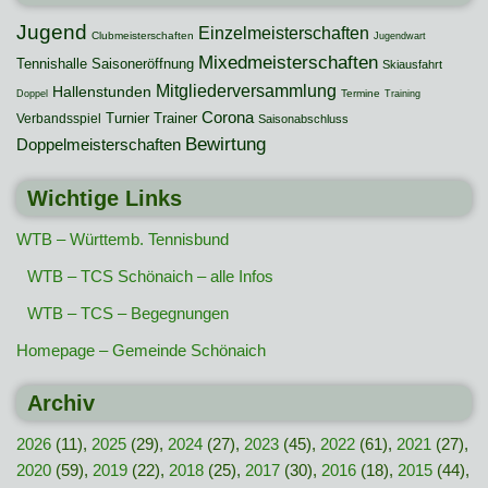
Jugend
Einzelmeisterschaften
Clubmeisterschaften
Jugendwart
Mixedmeisterschaften
Tennishalle
Saisoneröffnung
Skiausfahrt
Mitgliederversammlung
Hallenstunden
Termine
Doppel
Training
Corona
Turnier
Trainer
Verbandsspiel
Saisonabschluss
Bewirtung
Doppelmeisterschaften
Wichtige Links
WTB – Württemb. Tennisbund
WTB – TCS Schönaich – alle Infos
WTB – TCS – Begegnungen
Homepage – Gemeinde Schönaich
Archiv
2026
(11),
2025
(29),
2024
(27),
2023
(45),
2022
(61),
2021
(27),
2020
(59),
2019
(22),
2018
(25),
2017
(30),
2016
(18),
2015
(44),