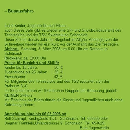
– Busausfahrt-
Liebe Kinder, Jugendliche und Eltern,
auch dieses Jahr gibt es wieder eine Ski- und Snowboardausfahrt des
Tennisclubs und der TSV Skiabteilung Schönaich
Unser Ziel ist dieses Jahr ein Skigebiet im Allgäu. Abhängig von der
Schneelage werden wir erst kurz vor der Ausfahrt das Ziel festlegen.
Abfahrt:
Samstag, 8. März 2008 um 6.00 Uhr am Rathaus in
Schönaich
Rückkehr:
ca. 19.00 Uhr
Preise für Busfahrt und Skilift:
Kinder bis 15 Jahre: 30,-€
Jugendliche bis 25 Jahre: 35,-€
Erwachsene: 42,-€
Für Mitglieder des Tennisclubs und des TSV reduziert sich der
Preis um 3,-€
Im Skigebiet bieten wir Skifahren in Gruppen mit Betreuung, jedoch
KEINEN
Skikurs.
Mit Erlaubnis der Eltern dürfen die Kinder und Jugendlichen auch ohne
Betreuung fahren.
Anmeldung bitte bis 06.03.2008 an
Rolf Schimpf, Kirchgässle 13/1 , Schönaich, Tel. 653330 oder
Dagmar Tränklein,Uhlandstrasse 9, Schönaich, Tel. 654615
Eure Jugenwartin