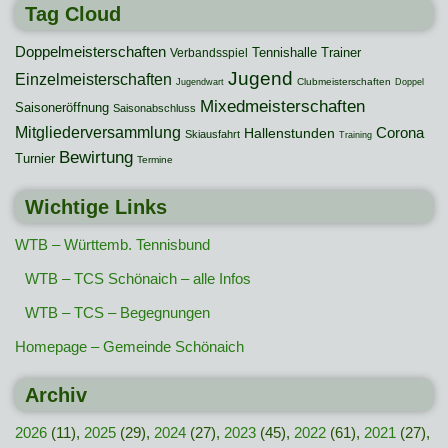
Tag Cloud
Doppelmeisterschaften
Tennishalle
Trainer
Verbandsspiel
Jugend
Einzelmeisterschaften
Clubmeisterschaften
Jugendwart
Doppel
Mixedmeisterschaften
Saisoneröffnung
Saisonabschluss
Mitgliederversammlung
Hallenstunden
Corona
Skiausfahrt
Training
Bewirtung
Turnier
Termine
Wichtige Links
WTB – Württemb. Tennisbund
WTB – TCS Schönaich – alle Infos
WTB – TCS – Begegnungen
Homepage – Gemeinde Schönaich
Archiv
2026
(11),
2025
(29),
2024
(27),
2023
(45),
2022
(61),
2021
(27),