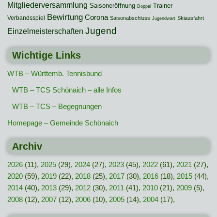
Mitgliederversammlung
Saisoneröffnung
Trainer
Doppel
Bewirtung
Corona
Verbandsspiel
Saisonabschluss
Skiausfahrt
Jugendwart
Jugend
Einzelmeisterschaften
Wichtige Links
WTB – Württemb. Tennisbund
WTB – TCS Schönaich – alle Infos
WTB – TCS – Begegnungen
Homepage – Gemeinde Schönaich
Archiv
2026
(11),
2025
(29),
2024
(27),
2023
(45),
2022
(61),
2021
(27),
2020
(59),
2019
(22),
2018
(25),
2017
(30),
2016
(18),
2015
(44),
2014
(40),
2013
(29),
2012
(30),
2011
(41),
2010
(21),
2009
(5),
2008
(12),
2007
(12),
2006
(10),
2005
(14),
2004
(17),