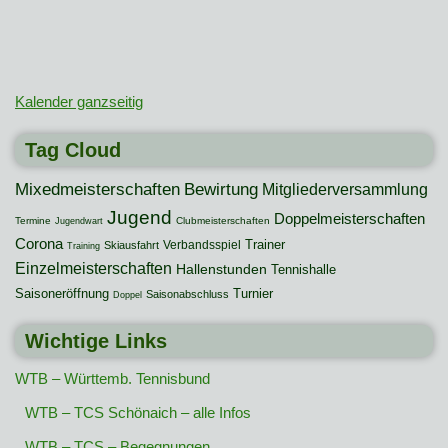
Kalender ganzseitig
Tag Cloud
Mixedmeisterschaften
Bewirtung
Mitgliederversammlung
Jugend
Doppelmeisterschaften
Termine
Clubmeisterschaften
Jugendwart
Corona
Trainer
Verbandsspiel
Skiausfahrt
Training
Einzelmeisterschaften
Hallenstunden
Tennishalle
Saisoneröffnung
Turnier
Saisonabschluss
Doppel
Wichtige Links
WTB – Württemb. Tennisbund
WTB – TCS Schönaich – alle Infos
WTB – TCS – Begegnungen