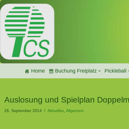
Zum
Inhalt
springen
Home
Buchung Freiplatz
Pickleball
Auslosung und Spielplan Doppelm
26. September 2014
Aktuelles
,
Allgemein