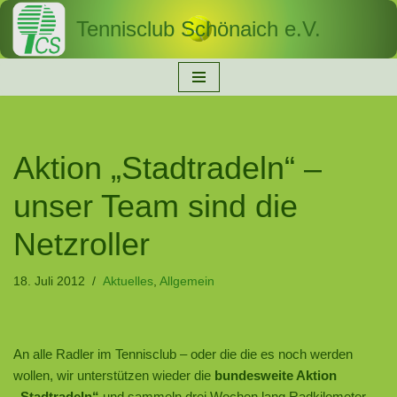
Tennisclub Schönaich e.V.
Zum
Inhalt
springen
Aktion „Stadtradeln“ –
unser Team sind die
Netzroller
18. Juli 2012
Aktuelles
,
Allgemein
An alle Radler im Tennisclub – oder die die es noch werden
wollen, wir unterstützen wieder die
bundesweite Aktion
„Stadtradeln“
und sammeln drei Wochen lang Radkilometer.