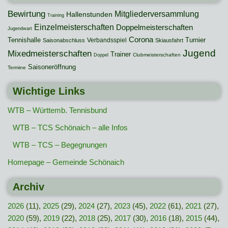
Bewirtung
Mitgliederversammlung
Hallenstunden
Training
Einzelmeisterschaften
Doppelmeisterschaften
Jugendwart
Corona
Tennishalle
Turnier
Verbandsspiel
Saisonabschluss
Skiausfahrt
Jugend
Mixedmeisterschaften
Trainer
Clubmeisterschaften
Doppel
Saisoneröffnung
Termine
Wichtige Links
WTB – Württemb. Tennisbund
WTB – TCS Schönaich – alle Infos
WTB – TCS – Begegnungen
Homepage – Gemeinde Schönaich
Archiv
2026
(11),
2025
(29),
2024
(27),
2023
(45),
2022
(61),
2021
(27),
2020
(59),
2019
(22),
2018
(25),
2017
(30),
2016
(18),
2015
(44),